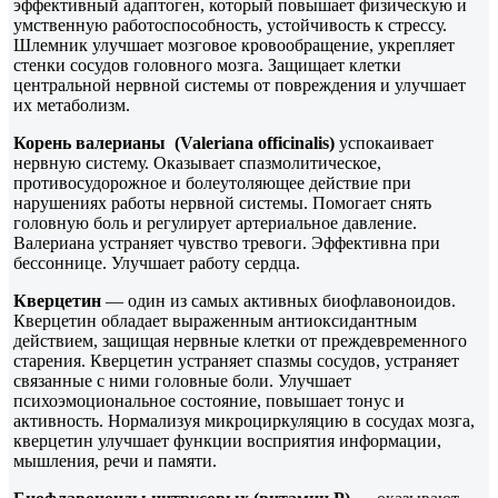
эффективный адаптоген, который повышает физическую и
умственную работоспособность, устойчивость к стрессу.
Шлемник улучшает мозговое кровообращение, укрепляет
стенки сосудов головного мозга. Защищает клетки
центральной нервной системы от повреждения и улучшает
их метаболизм.
Корень валерианы (Valeriana officinalis)
успокаивает
нервную систему. Оказывает спазмолитическое,
противосудорожное и болеутоляющее действие при
нарушениях работы нервной системы. Помогает снять
головную боль и регулирует артериальное давление.
Валериана устраняет чувство тревоги. Эффективна при
бессоннице. Улучшает работу сердца.
Кверцетин
— один из самых активных биофлавоноидов.
Кверцетин обладает выраженным антиоксидантным
действием, защищая нервные клетки от преждевременного
старения. Кверцетин устраняет спазмы сосудов, устраняет
связанные с ними головные боли. Улучшает
психоэмоциональное состояние, повышает тонус и
активность. Нормализуя микроциркуляцию в сосудах мозга,
кверцетин улучшает функции восприятия информации,
мышления, речи и памяти.