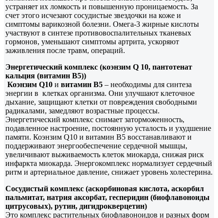
устраняет их ломкость и повышенную проницаемость. За
счет этого исчезают сосудистые звездочки на коже и
симптомы варикозной болезни. Омега-3 жирные кислоты
участвуют в синтезе противовоспалительных тканевых
гормонов, уменьшают симптомы артрита, ускоряют
заживления после травм, операций.
Энергетический комплекс (коэнзим Q 10, пантотенат
кальция (витамин В5))
Коэнзим Q10
и
витамин В5
– необходимы для синтеза
энергии в клетках организма. Они улучшают клеточное
дыхание, защищают клетки от повреждения свободными
радикалами, замедляют возрастные процессы.
Энергетический комплекс снимает заторможенность,
подавленное настроение, постоянную усталость и ухудшение
памяти. Коэнзим Q10 и витамин В5 восстанавливают и
поддерживают энергообеспечение сердечной мышцы,
увеличивают выживаемость клеток миокарда, снижая риск
инфаркта миокарда. Энергокомплекс нормализует сердечный
ритм и артериальное давление, снижает уровень холестерина.
Сосудистый комплекс (аскорбиновая кислота, аскорбил
пальмитат, натрия аксорбат, гесперидин (биофлавоноиды
цитрусовых), рутин, дигидрокверцетин)
Это комплекс растительных биофлавоноидов и разных форм