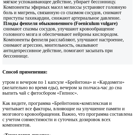
мягкое успокаивающее действие, убирает бессонницу.
Компоненты эфирных масел мелиссы устраняют головную
боль и мигрень, связанную со спазмом сосудов, снимают
приступы тахикардии, снижают артериальное давление.
Плоды фенхеля обыкновенного (Foeniculum vulgare)
снимают спазмы сосудов, улучшают кровообращение
головного мозга и обеспечивают нейроны кислородом.
Компоненты фенхеля расслабляют, улучшают настроение,
снимают агрессию, мнительность, оказывают
антидепрессивное действие, помогают засыпать при
бессоннице.
Способ применения:
утром и вечером по 1 капсуле «Брейнтона» и «Кардомеги»
(желательно во время еды), вечером за полчаса-час до сна
выпить чай с фитосбором «Гипнос».
Как видите, программа «Брейнтоник»комплексная и
учитывает все факторы, влияющие на улучшение памяти и
мозгового кровообращения. Важно, что программа составлена
с учетом совместимости и суточных дозировок всех
компонентов.