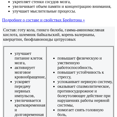
укрепляет стенки сосудов мозга,
увеличивает объем памяти и концентрацию внимания,
улучшает мыслительные процессы.
Подробнее о составе и свойствах Брейнтона »
Состав: готу кола, гинкго билоба, гамма-аминомасляная
кислота, шлемник байкальский, корень валерианы,
кверцетин, биофлавоноиды цитрусовых
улучшает
питание клеток
повышает физическую и
мозга,
умственную
активирует
работоспособность,
мозговое
повышает устойчивость к
кровообращение,
стрессу,
ускоряет
успокаивает нервную систему,
передачу
оказывает спазмолитическое,
нервных
противосудорожное и
импульсов,
болеутоляющее действие при
увеличивается
нарушениях работы нервной
кратковременная
системы,
и
помогает снять головную
долговременная
боль,