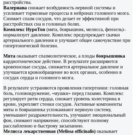
расстройства.
Валериана
снижает возбудимость нервной системы и
усиливает тормозные процессы в нейронах головного мозга.
Снимает спазм сосудов, что делает ее эффективной при
расстройствах сна и головных болях.
Комплекс HypoTon
(мята, боярышник, мелисса, фенхель)–
нормализует давление. Комплекс предупреждает скачки
артериального давления и улучшает общее самочувствие при
гипертонической болезни.
Мята
оказывает спазмолитическое, а плоды
боярышника
кардиотоническое действие. В результате расширяются
кровеносные сосуды, снижается артериальное давление и
улучшается кровообращение во всех органах, особенно в
сосудах сердца и головного мозга.
В результате устраняются проявления гипертонии: головная
боль, головокружение, «мушки» перед глазами. Комплекс
регулирует ритм сердца, снижает уровень холестерина в
крови, укрепляет стенки сосудов. Активные компоненты
мяты и боярышника успокаивают нервную систему,
уменьшают раздражительность, улучшают эмоциональный
фон, снимают напряжение, способствуют полному
расслаблению и быстрому засыпанию.
Мелисса лекарственная (Melissa officinalis)
оказывает