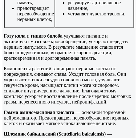
память,
регулирует артериальное
предотвращает
давление,
перевозбуждение
устраняет чувство тревоги.
нервных клеток,
Готу кола
и
гинкго
билоба
улучшают питание и
активируют мозговое кровообращение, ускоряют передачу
нервных импульсов. В результате мышление становится
более продуктивным, возрастает скорость реакции,
кратковременная и долговременная память.
Компоненты растений защищают нервные клетки от
повреждения, снимают спазм. Уходит головная боль. Они
укрепляют стенки сосудов головного мозга, улучшают
текучесть крови, насыщают клетки мозга кислородом,
снижают внутричерепное давление. Благодаря этому
комплекс ускоряет восстановление после черепно-мозговых
травм, перенесенного инсульта, нейроинфекций.
Гамма-аминомасляная кислота
— основной тормозной
нейромедиатор. Предотвращает перевозбуждение нервных
клеток и оказывает мягкое успокаивающее действие.
Шлемник байкальский (Scutellaria baicalensis)
—