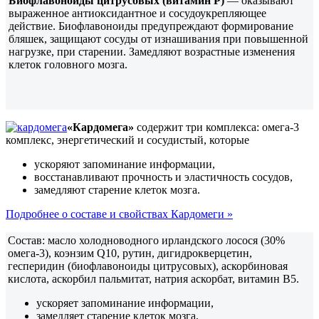
Биофлавоноиды цитрусовых (витамин Р)
— оказывают
выраженное антиоксидантное и сосудоукрепляющее
действие. Биофлавоноиды предупреждают формирование
бляшек, защищают сосуды от изнашивания при повышенной
нагрузке, при старении. Замедляют возрастные изменения
клеток головного мозга.
«Кардомега»
содержит три комплекса: омега-3
комплекс, энергетический и сосудистый, которые
ускоряют запоминание информации,
восстанавливают прочность и эластичность сосудов,
замедляют старение клеток мозга.
Подробнее о составе и свойствах Кардомеги »
Состав: масло холодноводного ирландского лосося (30%
омега-3), коэнзим Q10, рутин, дигидрокверцетин,
гесперидин (биофлавоноиды цитрусовых), аскорбиновая
кислота, аскорбил пальмитат, натрия аскорбат, витамин В5.
ускоряет запоминание информации,
замедляет старение клеток мозга,