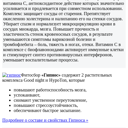
витамина С, антиоксидантное действие которых значительно
усиливается и продлевается при совместном использовании.
Комплекс защищает сосуды от старения. Препятствует
окислению холестерина и налипанию его на стенки сосудов.
Убирает спазм и нормализует микроциркуляцию крови в
сосудах миокарда, мозга. Повышает прочность и
эластичность стенок кровеносных сосудов, в результате
уменьшаются симптомы варикозной болезни и
тромбофлебита – боль, тяжесть в ногах, отеки. Витамин С в
комплексе с биофлавоноидами активирует иммунные клетки
и стимулирует синтез противовирусных интерферонов,
уменьшает воспалительные процессы.
Фитосбор
«Гипнос»
содержит 2 растительных
комплекса Good night и HypoTon, которые
повышают работоспособность мозга,
успокаивают,
снимают умственное переутомление,
повышают стрессоустойчивость,
обеспечивают быстрое засыпание.
Подробнее о составе и свойствах Гипноса »