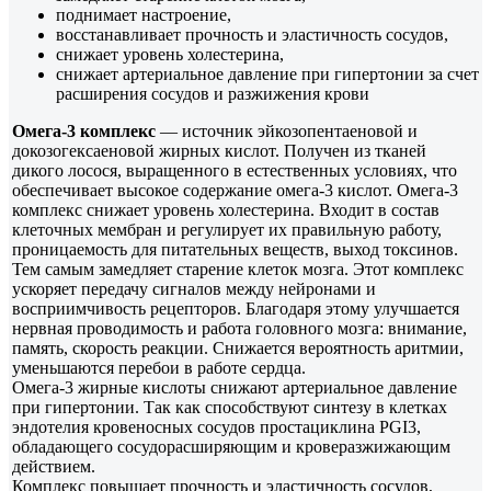
поднимает настроение,
восстанавливает прочность и эластичность сосудов,
снижает уровень холестерина,
снижает артериальное давление при гипертонии за счет
расширения сосудов и разжижения крови
Омега-3 комплекс
— источник эйкозопентаеновой и
докозогексаеновой жирных кислот. Получен из тканей
дикого лосося, выращенного в естественных условиях, что
обеспечивает высокое содержание омега-3 кислот. Омега-3
комплекс снижает уровень холестерина. Входит в состав
клеточных мембран и регулирует их правильную работу,
проницаемость для питательных веществ, выход токсинов.
Тем самым замедляет старение клеток мозга. Этот комплекс
ускоряет передачу сигналов между нейронами и
восприимчивость рецепторов. Благодаря этому улучшается
нервная проводимость и работа головного мозга: внимание,
память, скорость реакции. Снижается вероятность аритмии,
уменьшаются перебои в работе сердца.
Омега-3 жирные кислоты снижают артериальное давление
при гипертонии. Так как способствуют синтезу в клетках
эндотелия кровеносных сосудов простациклина PGI3,
обладающего сосудорасширяющим и кроверазжижающим
действием.
Комплекс повышает прочность и эластичность сосудов,