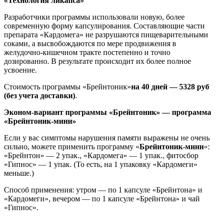
«Технология ликапса»
Разработчики программы использовали новую, более
современную форму капсулирования. Составляющие части
препарата «Кардомега» не разрушаются пищеварительными
соками, а высвобождаются по мере продвижения в
желудочно-кишечном тракте постепенно и точно
дозированно. В результате происходит их более полное
усвоение.
Стоимость программы «Брейнтоник»
на 40 дней — 5328 руб
(без учета доставки)
.
Эконом-вариант программы «Брейнтоник» — программа
«Брейнтоник-мини»
Если у вас симптомы нарушения памяти выражены не очень
сильно, можете применить программу «
Брейнтоник-мини
«:
«Брейнтон» — 2 упак., «Кардомега» — 1 упак., фитосбор
«Гипнос» — 1 упак. (То есть, на 1 упаковку «Кардомеги»
меньше.)
Способ применения: утром — по 1 капсуле «Брейнтона» и
«Кардомеги», вечером — по 1 капсуле «Брейнтона» и чай
«Гипнос».