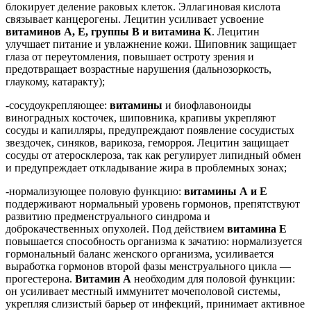
блокирует деление раковых клеток. Эллагиновая кислота
связывает канцерогены. Лецитин усиливает усвоение
витаминов А, Е, группы В и витамина К
. Лецитин
улучшает питание и увлажнение кожи. Шиповник защищает
глаза от переутомления, повышает остроту зрения и
предотвращает возрастные нарушения (дальнозоркость,
глаукому, катаракту);
-сосудоукрепляющее:
витамины
и биофлавоноиды
виноградных косточек, шиповника, крапивы укрепляют
сосуды и капилляры, предупреждают появление сосудистых
звездочек, синяков, варикоза, геморроя. Лецитин защищает
сосуды от атеросклероза, так как регулирует липидный обмен
и предупреждает откладывание жира в проблемных зонах;
-нормализующее половую функцию:
витамины А и Е
поддерживают нормальный уровень гормонов, препятствуют
развитию предменструального синдрома и
доброкачественных опухолей. Под действием
витамина Е
повышается способность организма к зачатию: нормализуется
гормональный баланс женского организма, усиливается
выработка гормонов второй фазы менструального цикла —
прогестерона.
Витамин А
необходим для половой функции:
он усиливает местный иммунитет мочеполовой системы,
укрепляя слизистый барьер от инфекций, принимает активное