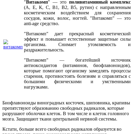
"
Витакомп
" — это
поливитаминный комплекс
(А, Е, К, С, В1, В2, В5, рутин) с направленным
косметическим воздействием для сохранения
сосудов, кожи, волос, ногтей. "Витакомп" — это
anti-age средство.
"Витакомп" дает прекрасный косметический
эффект и повышает естественные защитные силы
организма. Снимает утомляемость и
раздражительность.
"Витакомп" — богатейший источник
антиоксидантов (витаминов, биофлавоноидов),
которые помогают организму замедлять процессы
старения, противостоять болезням и справляться с
большими физическими и умственными
нагрузками.
Биофлавоноиды виноградных косточек, шиповника, крапивы
препятствуют образованию свободных радикалов, которые
разрушают оболочки клеток. В том числе и клеток головного
мозга. Защищают ткани центральной нервной системы.
Кстати, больше всего свободных радикалов образуется во