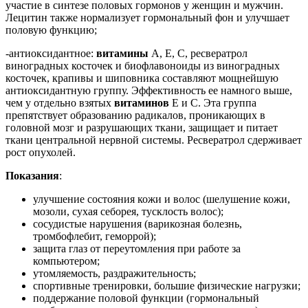
участие в синтезе половых гормонов у женщин и мужчин.
Лецитин также нормализует гормональный фон и улучшает
половую функцию;
-антиоксидантное:
витамины
А, Е, С, ресвератрол
виноградных косточек и биофлавоноиды из виноградных
косточек, крапивы и шиповника составляют мощнейшую
антиоксидантную группу. Эффективность ее намного выше,
чем у отдельно взятых
витаминов
Е и С. Эта группа
препятствует образованию радикалов, проникающих в
головной мозг и разрушающих ткани, защищает и питает
ткани центральной нервной системы. Ресвератрол сдерживает
рост опухолей.
Показания
:
улучшение состояния кожи и волос (шелушение кожи,
мозоли, сухая себорея, тусклость волос);
сосудистые нарушения (варикозная болезнь,
тромбофлебит, геморрой);
защита глаз от переутомления при работе за
компьютером;
утомляемость, раздражительность;
спортивные тренировки, большие физические нагрузки;
поддержание половой функции (гормональный