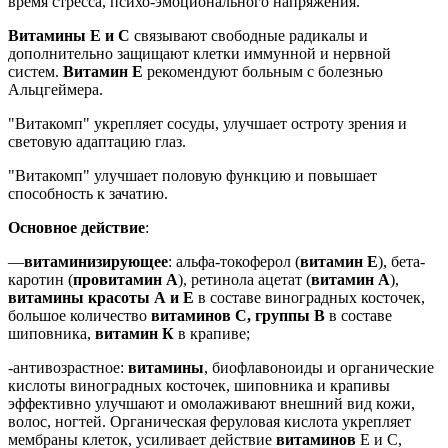
время стресса, психо-эмоционального напряжения.
Витамины Е и С
связывают свободные радикалы и
дополнительно защищают клетки иммунной и нервной
систем.
Витамин Е
рекомендуют больным с болезнью
Альцгеймера.
"Витакомп" укрепляет сосуды, улучшает остроту зрения и
световую адаптацию глаз.
"Витакомп" улучшает половую функцию и повышает
способность к зачатию.
Основное действие
:
—
витаминизирующее
: альфа-токоферол (
витамин Е
), бета-
каротин (
провитамин А
), ретинола ацетат (
витамин А
),
витамины красоты А и Е
в составе виноградных косточек,
большое количество
витаминов С, группы В
в составе
шиповника,
витамин К
в крапиве;
-антивозрастное:
витамины
, биофлавоноиды и органические
кислоты виноградных косточек, шиповника и крапивы
эффективно улучшают и омолаживают внешний вид кожи,
волос, ногтей. Органическая феруловая кислота укрепляет
мембраны клеток, усиливает действие
витаминов
Е и С,