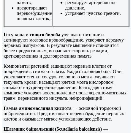
память,
регулирует артериальное
предотвращает
давление,
перевозбуждение
устраняет чувство тревоги.
нервных клеток,
Готу кола
и
гинкго
билоба
улучшают питание и
активируют мозговое кровообращение, ускоряют передачу
нервных импульсов. В результате мышление становится
более продуктивным, возрастает скорость реакции,
кратковременная и долговременная память.
Компоненты растений защищают нервные клетки от
повреждения, снимают спазм. Уходит головная боль. Они
укрепляют стенки сосудов головного мозга, улучшают
текучесть крови, насыщают клетки мозга кислородом,
снижают внутричерепное давление. Благодаря этому
комплекс ускоряет восстановление после черепно-мозговых
травм, перенесенного инсульта, нейроинфекций.
Гамма-аминомасляная кислота
— основной тормозной
нейромедиатор. Предотвращает перевозбуждение нервных
клеток и оказывает мягкое успокаивающее действие.
Шлемник байкальский (Scutellaria baicalensis)
—