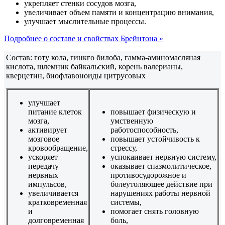
укрепляет стенки сосудов мозга,
увеличивает объем памяти и концентрацию внимания,
улучшает мыслительные процессы.
Подробнее о составе и свойствах Брейнтона »
Состав: готу кола, гинкго билоба, гамма-аминомасляная
кислота, шлемник байкальский, корень валерианы,
кверцетин, биофлавоноиды цитрусовых
улучшает
питание клеток
повышает физическую и
мозга,
умственную
активирует
работоспособность,
мозговое
повышает устойчивость к
кровообращение,
стрессу,
ускоряет
успокаивает нервную систему,
передачу
оказывает спазмолитическое,
нервных
противосудорожное и
импульсов,
болеутоляющее действие при
увеличивается
нарушениях работы нервной
кратковременная
системы,
и
помогает снять головную
долговременная
боль,