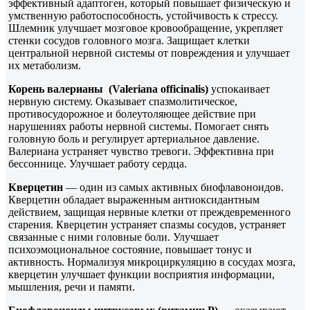
эффективный адаптоген, который повышает физическую и
умственную работоспособность, устойчивость к стрессу.
Шлемник улучшает мозговое кровообращение, укрепляет
стенки сосудов головного мозга. Защищает клетки
центральной нервной системы от повреждения и улучшает
их метаболизм.
Корень валерианы (Valeriana officinalis)
успокаивает
нервную систему. Оказывает спазмолитическое,
противосудорожное и болеутоляющее действие при
нарушениях работы нервной системы. Помогает снять
головную боль и регулирует артериальное давление.
Валериана устраняет чувство тревоги. Эффективна при
бессоннице. Улучшает работу сердца.
Кверцетин
— один из самых активных биофлавоноидов.
Кверцетин обладает выраженным антиоксидантным
действием, защищая нервные клетки от преждевременного
старения. Кверцетин устраняет спазмы сосудов, устраняет
связанные с ними головные боли. Улучшает
психоэмоциональное состояние, повышает тонус и
активность. Нормализуя микроциркуляцию в сосудах мозга,
кверцетин улучшает функции восприятия информации,
мышления, речи и памяти.