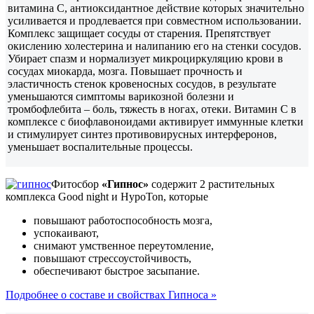
витамина С, антиоксидантное действие которых значительно
усиливается и продлевается при совместном использовании.
Комплекс защищает сосуды от старения. Препятствует
окислению холестерина и налипанию его на стенки сосудов.
Убирает спазм и нормализует микроциркуляцию крови в
сосудах миокарда, мозга. Повышает прочность и
эластичность стенок кровеносных сосудов, в результате
уменьшаются симптомы варикозной болезни и
тромбофлебита – боль, тяжесть в ногах, отеки. Витамин С в
комплексе с биофлавоноидами активирует иммунные клетки
и стимулирует синтез противовирусных интерферонов,
уменьшает воспалительные процессы.
Фитосбор
«Гипнос»
содержит 2 растительных
комплекса Good night и HypoTon, которые
повышают работоспособность мозга,
успокаивают,
снимают умственное переутомление,
повышают стрессоустойчивость,
обеспечивают быстрое засыпание.
Подробнее о составе и свойствах Гипноса »