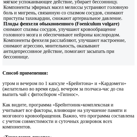
мягкое успокаивающее действие, убирает бессонницу.
Компоненты эфирных масел мелиссы устраняют головную
боль и мигрень, связанную со спазмом сосудов, снимают
приступы тахикардии, снижают артериальное давление.
Плоды фенхеля обыкновенного (Foeniculum vulgare)
снимают спазмы сосудов, улучшают кровообращение
головного мозга и обеспечивают нейроны кислородом.
Компоненты фенхеля расслабляют, улучшают настроение,
снимают агрессию, мнительность, оказывают
антидепрессивное действие, помогают засыпать при
бессоннице.
Способ применения:
утром и вечером по 1 капсуле «Брейнтона» и «Кардомеги»
(желательно во время еды), вечером за полчаса-час до сна
выпить чай с фитосбором «Гипнос».
Как видите, программа «Брейнтоник»комплексная и
учитывает все факторы, влияющие на улучшение памяти и
мозгового кровообращения. Важно, что программа составлена
с учетом совместимости и суточных дозировок всех
компонентов.