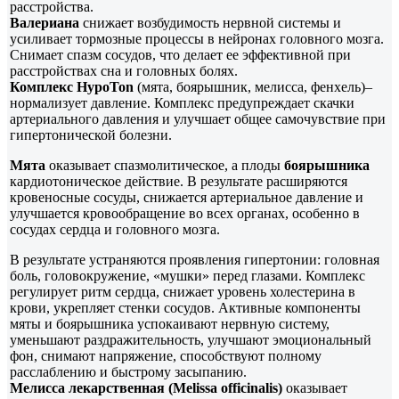
расстройства.
Валериана
снижает возбудимость нервной системы и
усиливает тормозные процессы в нейронах головного мозга.
Снимает спазм сосудов, что делает ее эффективной при
расстройствах сна и головных болях.
Комплекс HypoTon
(мята, боярышник, мелисса, фенхель)–
нормализует давление. Комплекс предупреждает скачки
артериального давления и улучшает общее самочувствие при
гипертонической болезни.
Мята
оказывает спазмолитическое, а плоды
боярышника
кардиотоническое действие. В результате расширяются
кровеносные сосуды, снижается артериальное давление и
улучшается кровообращение во всех органах, особенно в
сосудах сердца и головного мозга.
В результате устраняются проявления гипертонии: головная
боль, головокружение, «мушки» перед глазами. Комплекс
регулирует ритм сердца, снижает уровень холестерина в
крови, укрепляет стенки сосудов. Активные компоненты
мяты и боярышника успокаивают нервную систему,
уменьшают раздражительность, улучшают эмоциональный
фон, снимают напряжение, способствуют полному
расслаблению и быстрому засыпанию.
Мелисса лекарственная (Melissa officinalis)
оказывает