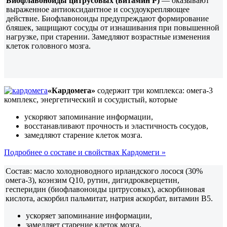
Биофлавоноиды цитрусовых (витамин Р)
— оказывают
выраженное антиоксидантное и сосудоукрепляющее
действие. Биофлавоноиды предупреждают формирование
бляшек, защищают сосуды от изнашивания при повышенной
нагрузке, при старении. Замедляют возрастные изменения
клеток головного мозга.
«Кардомега»
содержит три комплекса: омега-3
комплекс, энергетический и сосудистый, которые
ускоряют запоминание информации,
восстанавливают прочность и эластичность сосудов,
замедляют старение клеток мозга.
Подробнее о составе и свойствах Кардомеги »
Состав: масло холодноводного ирландского лосося (30%
омега-3), коэнзим Q10, рутин, дигидрокверцетин,
гесперидин (биофлавоноиды цитрусовых), аскорбиновая
кислота, аскорбил пальмитат, натрия аскорбат, витамин В5.
ускоряет запоминание информации,
замедляет старение клеток мозга,