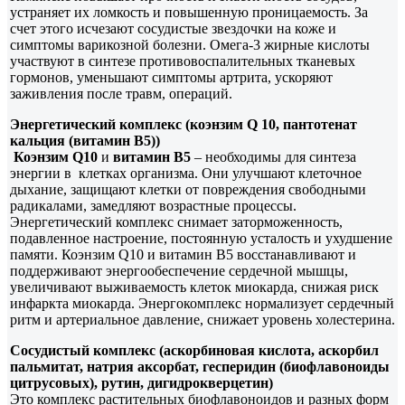
устраняет их ломкость и повышенную проницаемость. За
счет этого исчезают сосудистые звездочки на коже и
симптомы варикозной болезни. Омега-3 жирные кислоты
участвуют в синтезе противовоспалительных тканевых
гормонов, уменьшают симптомы артрита, ускоряют
заживления после травм, операций.
Энергетический комплекс (коэнзим Q 10, пантотенат
кальция (витамин В5))
Коэнзим Q10
и
витамин В5
– необходимы для синтеза
энергии в клетках организма. Они улучшают клеточное
дыхание, защищают клетки от повреждения свободными
радикалами, замедляют возрастные процессы.
Энергетический комплекс снимает заторможенность,
подавленное настроение, постоянную усталость и ухудшение
памяти. Коэнзим Q10 и витамин В5 восстанавливают и
поддерживают энергообеспечение сердечной мышцы,
увеличивают выживаемость клеток миокарда, снижая риск
инфаркта миокарда. Энергокомплекс нормализует сердечный
ритм и артериальное давление, снижает уровень холестерина.
Сосудистый комплекс (аскорбиновая кислота, аскорбил
пальмитат, натрия аксорбат, гесперидин (биофлавоноиды
цитрусовых), рутин, дигидрокверцетин)
Это комплекс растительных биофлавоноидов и разных форм