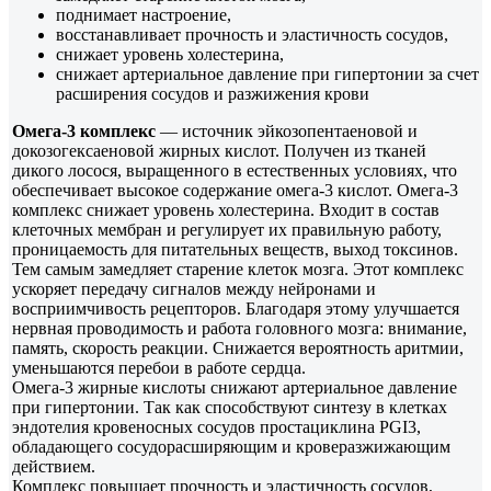
поднимает настроение,
восстанавливает прочность и эластичность сосудов,
снижает уровень холестерина,
снижает артериальное давление при гипертонии за счет
расширения сосудов и разжижения крови
Омега-3 комплекс
— источник эйкозопентаеновой и
докозогексаеновой жирных кислот. Получен из тканей
дикого лосося, выращенного в естественных условиях, что
обеспечивает высокое содержание омега-3 кислот. Омега-3
комплекс снижает уровень холестерина. Входит в состав
клеточных мембран и регулирует их правильную работу,
проницаемость для питательных веществ, выход токсинов.
Тем самым замедляет старение клеток мозга. Этот комплекс
ускоряет передачу сигналов между нейронами и
восприимчивость рецепторов. Благодаря этому улучшается
нервная проводимость и работа головного мозга: внимание,
память, скорость реакции. Снижается вероятность аритмии,
уменьшаются перебои в работе сердца.
Омега-3 жирные кислоты снижают артериальное давление
при гипертонии. Так как способствуют синтезу в клетках
эндотелия кровеносных сосудов простациклина PGI3,
обладающего сосудорасширяющим и кроверазжижающим
действием.
Комплекс повышает прочность и эластичность сосудов,