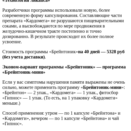
«Технология ликапса»
Разработчики программы использовали новую, более
современную форму капсулирования. Составляющие части
препарата «Кардомега» не разрушаются пищеварительными
соками, а высвобождаются по мере продвижения в
желудочно-кишечном тракте постепенно и точно
дозированно. В результате происходит их более полное
усвоение.
Стоимость программы «Брейнтоник»
на 40 дней — 5328 руб
(без учета доставки)
.
Эконом-вариант программы «Брейнтоник» — программа
«Брейнтоник-мини»
Если у вас симптомы нарушения памяти выражены не очень
сильно, можете применить программу «
Брейнтоник-мини
«:
«Брейнтон» — 2 упак., «Кардомега» — 1 упак., фитосбор
«Гипнос» — 1 упак. (То есть, на 1 упаковку «Кардомеги»
меньше.)
Способ применения: утром — по 1 капсуле «Брейнтона» и
«Кардомеги», вечером — по 1 капсуле «Брейнтона» и чай
«Гипнос».