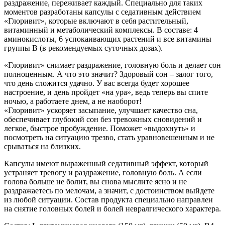
раздражение, переживает каждый. Специально для таких
моментов разработаны капсулы с седативным действием
«Глоривит», которые включают в себя растительный,
витаминный и метаболический комплексы. В составе: 4
аминокислоты, 6 успокаивающих растений и все витамины
группы В (в рекомендуемых суточных дозах).
«Глоривит» снимает раздражение, головную боль и делает сон
полноценным. А что это значит? Здоровый сон – залог того,
что день сложится удачно. У вас всегда будет хорошее
настроение, и день пройдет «на ура», ведь теперь вы спите
ночью, а работаете днем, а не наоборот!
«Глоривит» ускоряет засыпание, улучшает качество сна,
обеспечивает глубокий сон без тревожных сновидений и
легкое, быстрое пробуждение. Поможет «выдохнуть» и
посмотреть на ситуацию трезво, стать уравновешенным и не
срываться на близких.
Капсулы имеют выраженный седативный эффект, который
устраняет тревогу и раздражение, головную боль. А если
голова больше не болит, вы снова мыслите ясно и не
раздражаетесь по мелочам, а значит, с достоинством выйдете
из любой ситуации. Состав продукта специально направлен
на снятие головных болей и болей невралгического характера.