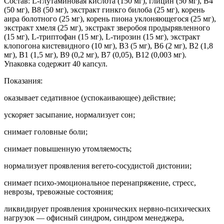
Состав: L-глутаминовая кислота (150 мг), глицин (50 мг), В4
(50 мг), В8 (50 мг), экстракт гинкго билоба (25 мг), корень
аира болотного (25 мг), корень пиона уклоняющегося (25 мг),
экстракт хмеля (25 мг), экстракт зверобоя продырявленного
(15 мг), L-триптофан (15 мг), L-тирозин (15 мг), экстракт
клопогона кистевидного (10 мг), В3 (5 мг), В6 (2 мг), В2 (1,8
мг), В1 (1,5 мг), В9 (0,2 мг), В7 (0,05), В12 (0,003 мг).
Упаковка содержит 40 капсул.
Показания:
оказывает седативное (успокаивающее) действие;
ускоряет засыпание, нормализует сон;
снимает головные боли;
снимает повышенную утомляемость;
нормализует проявления вегето-сосудистой дистонии;
снимает психо-эмоциональное перенапряжение, стресс,
неврозы, тревожные состояния;
ликвидирует проявления хронических нервно-психических
нагрузок — офисный синдром, синдром менеджера,