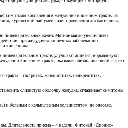
секреторную функцию желудка, стимулирует моторную
имает симптомы воспаления в желудочно-кишечном тракте. За
твием, курильский чай уменьшает проявления дисбактериоза,
цию пищеварительных желез. Мятное масло увеличивает
 действие при желудочно-кишечных заболеваниях,
а и кишечника.
в пищеварительном тракте: улучшают аппетит, нормализуют
желудочно-кишечном тракте, оказывая обезболивающий эффект
тракта – гастритах, холециститах, панкреатитах,
становить слизистую оболочку желудка, сглаживает симптомы
ень) и больным с калькулёзным холециститом, не опасаясь
я еды. Длительность приема – 4 недели. Фиточай «Дионис»