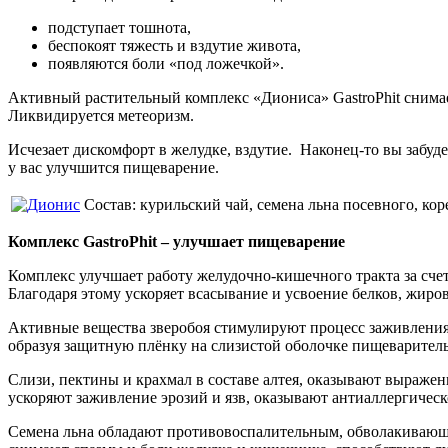
подступает тошнота,
беспокоят тяжесть и вздутие живота,
появляются боли «под ложечкой».
Активный растительный комплекс «Диониса» GastroPhit снимае
Ликвидируется метеоризм.
Исчезает дискомфорт в желудке, вздутие. Наконец-то вы забуде
у вас улучшится пищеварение.
Состав: курильский чай, семена льна посевного, ко
Комплекс GastroPhit – улучшает пищеварение
Комплекс улучшает работу желудочно-кишечного тракта за сче
Благодаря этому ускоряет всасывание и усвоение белков, жиров
Активные вещества зверобоя стимулируют процесс заживления
образуя защитную плёнку на слизистой оболочке пищеваритель
Слизи, пектины и крахмал в составе алтея, оказывают выраже
ускоряют заживление эрозий и язв, оказывают антиаллергичес
Семена льна обладают противовоспалительным, обволакивающ