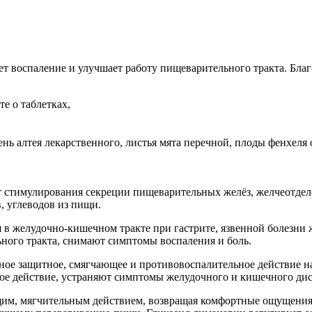
т воспаление и улучшает работу пищеварительного тракта. Благ
те о таблетках,
рень алтея лекарственного, листья мята перечной, плоды фенхе
т стимулирования секреции пищеварительных желёз, желчеотдел
, углеводов из пищи.
 в желудочно-кишечном тракте при гастрите, язвенной болезни
ного тракта, снимают симптомы воспаления и боль.
нное защитное, смягчающее и противовоспалительное действие 
кое действие, устраняют симптомы желудочного и кишечного ди
им, мягчительным действием, возвращая комфортные ощущения 