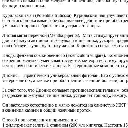
снимают спазмы и боли желудка и кишечника, способствуют 
функцию кишечника.
Курильский чай (Potentilla fruticosa). Курильский чай улучш
счет этого он оказывает обезболивающее действие при обостр
уменьшает процесс брожения и устраняет запоры.
Листья мяты перечной (Mentha piperita). Мята стимулирует ап
двигательную активность желудка и кишечника, ускоряя прод
способствует лучшему оттоку желчи. Каротин в составе мяты с
Плоды фенхеля обыкновенного (Foeniculum vulgare). Компоне
секрецию желудка, уменьшают вздутие, метеоризм, стимулиру
и устраняя спастические запоры. Бактерицидные компоненты
Дионис — практически универсальный фиточай. Его с успехом 
энтероколитах, а так же при обострении язвенной болезни, ос
За счёт того, что Дионис обладает противовоспалительным, 
раздражения желудка и кишечника, устраняет тошноту, изжогу,
Он настолько естественно и мягко ложится на слизистую ЖКТ, ч
вклинения камней в общий желчный проток.
Способ приготовления и применения:
1 фильтр-пакет залить 1 стаканом (200 мл) кипятка. Настоять 