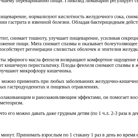
лучшему перевариванию пищи. Гликозид лиманарин регулирует 
ает пищеварение, нормализуют кислотность желудочного сока, сн
ении гастрита и язвенной болезни. Обладая бактерицидным дейс
петит, снимает тошноту, улучшает пищеварение, усиливая секре
вижение пищи. Мята снимает спазмы и оказывает болеутоляющее
пособствует регенерации слизистых оболочек и эпителия желудк
нты эфирного масла фенхеля возвращают комфортное ощущение 
ют кишечную перистальтику. Плоды фенхеля снимают спазмы в 
 улучшают микрофлору кишечника.
можно применять при любых заболеваниях желудочно-кишечного 
трых гастродуоденитах и пищевых отравлениях.
обволакивающим и ранозаживляющим эффектами, он помогает вос
 метеоризм.
то его можно давать даже грудным детям (по 1 ч.л. 2-3 раза в д
15 минут. Принимать взрослым по 1 стакану 1 раз в день во врем